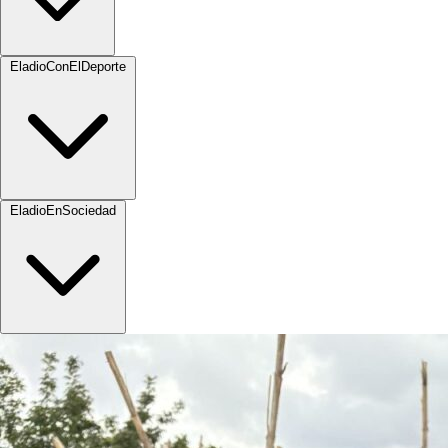
EladioConElDeporte
EladioEnSociedad