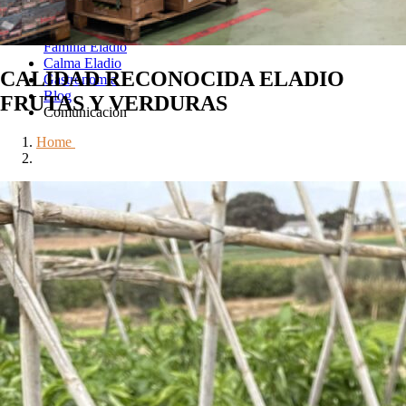
Nuestro equipo
Responsabilidad Empresarial
Únete a la
Familia Eladio
Calma Eladio
CALIDAD RECONOCIDA
ELADIO
Gastronomía
Blog
FRUTAS Y VERDURAS
Comunicación
Home
>
Responsabilidad Empresarial